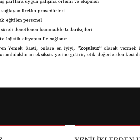
iş şartlara uygun çalışma ortamı ve ekipman
 sağlayan üretim prosedürleri
k eğitilen personel
, süreli denetlenen hammadde tedarikçileri
 lojistik altyapısı ile sağlanır.
ren Yemek Saati, onlara en iyiyi,
“koşulsuz”
olarak vermek i
rumluluklarını eksiksiz yerine getirir, etik değerlerden kesinli
Z
YENİLİKLERDEN 