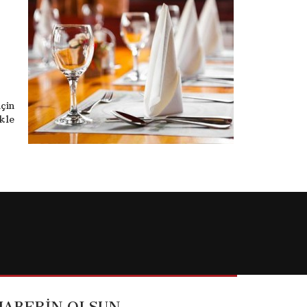
çin
kle
HABERİN OLSUN