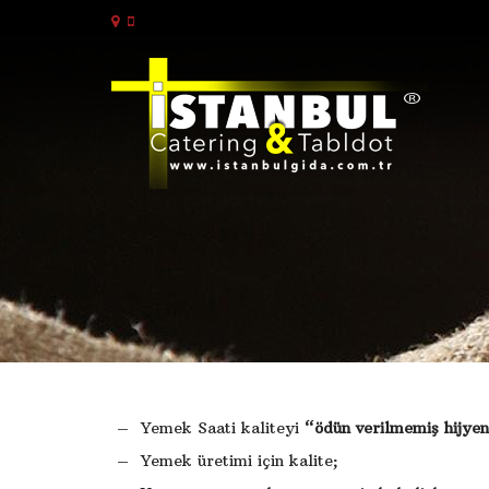
– Yemek Saati kaliteyi
“ödün verilmemiş hijyen 
– Yemek üretimi için kalite;