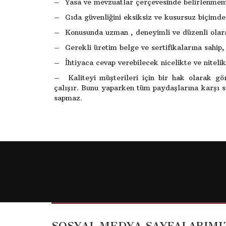
– Yasa ve mevzuatlar çerçevesinde belirlenmem
– Gıda güvenliğini eksiksiz ve kusursuz biçimde
– Konusunda uzman , deneyimli ve düzenli olara
– Gerekli üretim belge ve sertifikalarına sahip
– İhtiyaca cevap verebilecek nicelikte ve nitelikte
– Kaliteyi müşterileri için bir hak olarak gö
çalışır. Bunu yaparken tüm paydaşlarına karşı so
sapmaz.
SOSYAL MEDYA SAYFALARIMI